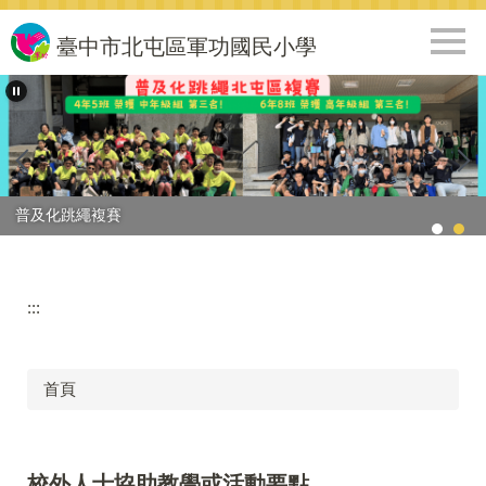
跳
到
臺中市北屯區軍功國民小學
主
要
內
容
區
普及化跳繩複賽
:::
首頁
校外人士協助教學或活動要點