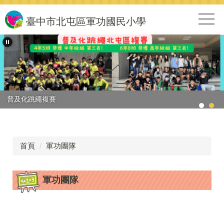
跳
到
臺中市北屯區軍功國民小學
主
要
內
容
區
普及化跳繩複賽
首頁
軍功團隊
軍功團隊